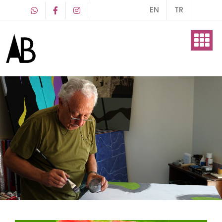
EN
TR
Hakkımda
Sanat Eserleri
Blog
İletişim